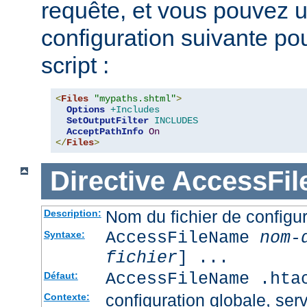
requête, et vous pouvez ut
configuration suivante pour
script :
<
Files
"mypaths.shtml"
>
Options
+Includes
SetOutputFilter
INCLUDES
AcceptPathInfo
On
</
Files
>
Directive
AccessFi
Nom du fichier de configur
Description:
AccessFileName
nom-
Syntaxe:
fichier
] ...
AccessFileName .hta
Défaut:
configuration globale, serv
Contexte: