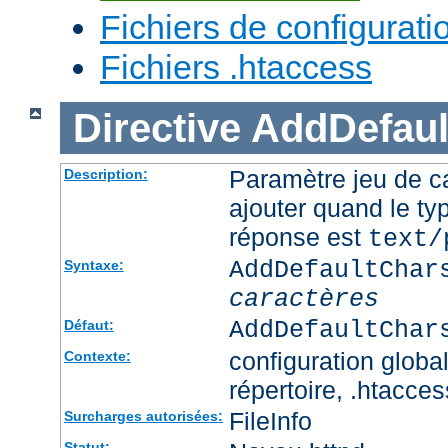
Fichiers de configurati
Fichiers .htaccess
Directive
AddDefaul
Paramètre jeu de ca
Description:
ajouter quand le ty
réponse est
text/
AddDefaultChar
Syntaxe:
caractères
AddDefaultChar
Défaut:
configuration global
Contexte:
répertoire, .htacces
FileInfo
Surcharges autorisées:
Statut: