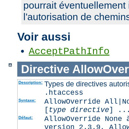
pourrait éventuellement 
l'autorisation de chemin
Voir aussi
AcceptPathInfo
Directive
AllowOver
Types de directives autori
Description:
.htaccess
AllowOverride All|N
Syntaxe:
[
type directive
] ..
AllowOverride None 
Défaut:
version 2.3.9, Allo