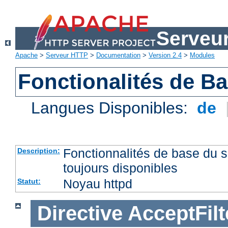
Serveu
Apache
>
Serveur HTTP
>
Documentation
>
Version 2.4
>
Modules
Fonctionalités de B
Langues Disponibles:
de
Fonctionnalités de base du
Description:
toujours disponibles
Noyau httpd
Statut:
Directive
AcceptFilt