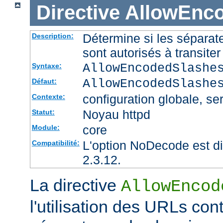
Directive
AllowEnc
Détermine si les sépara
Description:
sont autorisés à transite
AllowEncodedSlashe
Syntaxe:
AllowEncodedSlashe
Défaut:
configuration globale, ser
Contexte:
Noyau httpd
Statut:
core
Module:
L'option NoDecode est di
Compatibilité:
2.3.12.
La directive
AllowEncod
l'utilisation des URLs co