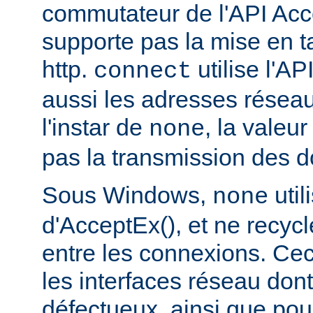
commutateur de l'API Acce
supporte pas la mise en 
http.
utilise l'AP
connect
aussi les adresses réseau
l'instar de
, la valeu
none
pas la transmission des d
Sous Windows,
util
none
d'AcceptEx(), et ne recyc
entre les connexions. Ceci
les interfaces réseau dont 
défectueux, ainsi que pou