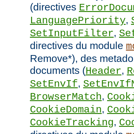
(directives
ErrorDocu
,
LanguagePriority
,
SetInputFilter
Se
directives du module
m
Remove*), des metado
documents (
,
Header
R
,
SetEnvIf
SetEnvIf
,
BrowserMatch
Cook
,
CookieDomain
Cook
,
CookieTracking
Co