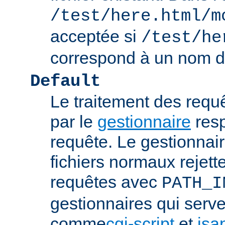
/test/here.html/m
acceptée si
/test/he
correspond à un nom de
Default
Le traitement des requ
par le
gestionnaire
resp
requête. Le gestionnai
fichiers normaux rejett
requêtes avec
PATH_I
gestionnaires qui serve
comme
cgi-script
et
isa