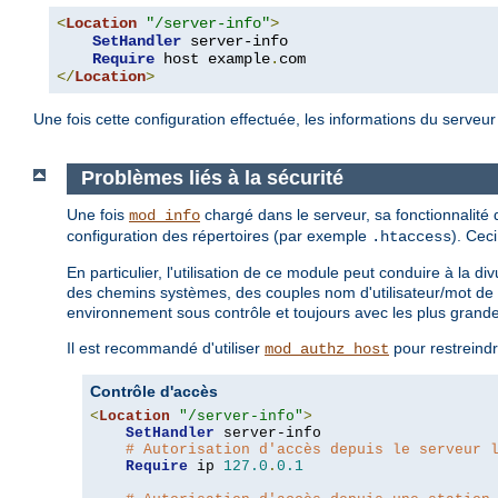
<
Location
"/server-info"
>
SetHandler
 server-info

Require
 host example
.
</
Location
>
Une fois cette configuration effectuée, les informations du serveu
Problèmes liés à la sécurité
Une fois
chargé dans le serveur, sa fonctionnalité
mod_info
configuration des répertoires (par exemple
). Cec
.htaccess
En particulier, l'utilisation de ce module peut conduire à la 
des chemins systèmes, des couples nom d'utilisateur/mot de 
environnement sous contrôle et toujours avec les plus grand
Il est recommandé d'utiliser
pour restreindr
mod_authz_host
Contrôle d'accès
<
Location
"/server-info"
>
SetHandler
 server-info

# Autorisation d'accès depuis le serveur 
Require
 ip 
127.0
.
0.1