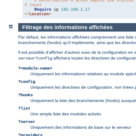
# Autorisation d'accès depuis une station
# local
Require
 ip 
192.168
.
1.17
</
Location
>
Filtrage des informations affichées
Par défaut, les informations affichées comprennent une liste 
branchements (hooks) qu'il implémente, ainsi que les directi
Il est possible d'afficher d'autres vues de la configuration e
affichera toutes les directives de configurat
serveur?config
?<module-name>
Uniquement les informations relatives au module spéci
?config
Uniquement les directives de configuration, non triées
?hooks
Uniquement la liste des branchements (hooks) auxquel
?list
Une simple liste des modules activés
?server
Uniquement des informations de base sur le serveur
?providers