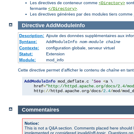
Les directives de conteneur comme
sont
<Directory>
fermante
.
</Directory>
Les directives générées par des modules tiers comme
Directive
AddModuleInfo
Description:
Ajoute des données supplémentaires aux inform
Syntaxe:
AddModuleInfo
nom-module
chaîne
Contexte:
configuration globale, serveur virtuel
Statut:
Extension
Module:
mod_info
Cette directive permet d'afficher le contenu de
chaîne
en tant
AddModuleInfo
 mod_deflate
.
c 
'
See
<
a \

    href
=
"http://httpd.apache.org/docs/2.4/mo
    http
://
httpd
.
apache
.
org
/
docs
/
2.4
/
mod
/
mod_
Commentaires
Notice:
This is not a Q&A section. Comments placed here should 
implemented or considered invalid/off-topic. Questions o