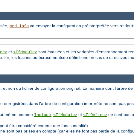
lisée,
va envoyer la configuration préinterprétée vers
mod_info
stdout
et
sont évaluées et les variables d'environnement re
ne>
<IfModule>
culier, les fusions ou écrasementsde définitions en cas de directives mu
, et non du fichier de configuration original. La manière dont l'arbre de
e enregistrées dans l'arbre de configuration interprété ne sont pas pri
ion lui-même, comme
,
et
ne sont pas p
Include
<IfModule>
<IfDefine>
peut être considéré comme une fonctionnalité).
ne sont pas prises en compte (car elles ne font pas partie de la confi