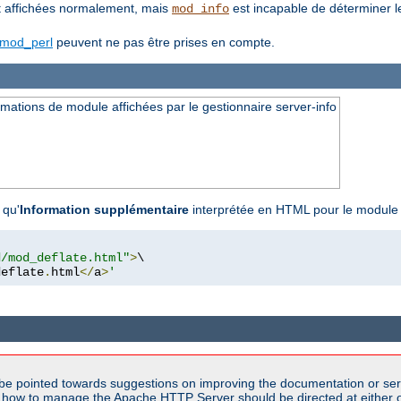
 affichées normalement, mais
est incapable de déterminer l
mod_info
mod_perl
peuvent ne pas être prises en compte.
ations de module affichées par le gestionnaire server-info
 qu'
Information supplémentaire
interprétée en HTML pour le modul
d/mod_deflate.html"
>
\

deflate
.
html
</
a
>
'
be pointed towards suggestions on improving the documentation or ser
n how to manage the Apache HTTP Server should be directed at either ou