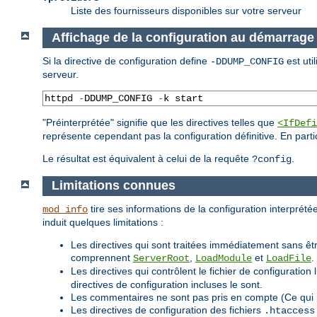
Liste des fournisseurs disponibles sur votre serveur
Affichage de la configuration au démarrage
Si la directive de configuration define
est uti
-DDUMP_CONFIG
serveur.
httpd 
-
DDUMP_CONFIG 
-
k start
"Préinterprétée" signifie que les directives telles que
<IfDefi
représente cependant pas la configuration définitive. En parti
Le résultat est équivalent à celui de la requête
.
?config
Limitations connues
tire ses informations de la configuration interprétée
mod_info
induit quelques limitations :
Les directives qui sont traitées immédiatement sans êtr
comprennent
,
et
.
ServerRoot
LoadModule
LoadFile
Les directives qui contrôlent le fichier de configurat
directives de configuration incluses le sont.
Les commentaires ne sont pas pris en compte (Ce qui 
Les directives de configuration des fichiers
.htaccess