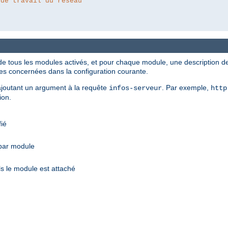
 de travail du réseau
de tous les modules activés, et pour chaque module, une description des
ves concernées dans la configuration courante.
n ajoutant un argument à la requête
. Par exemple,
infos-serveur
http
ion.
fié
 par module
s le module est attaché