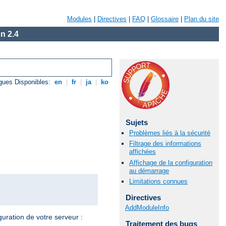
Modules
|
Directives
|
FAQ
|
Glossaire
|
Plan du site
n 2.4
gues Disponibles:
en
|
fr
|
ja
|
ko
Sujets
Problèmes liés à la sécurité
Filtrage des informations
affichées
Affichage de la configuration
au démarrage
Limitations connues
Directives
AddModuleInfo
guration de votre serveur :
Traitement des bugs