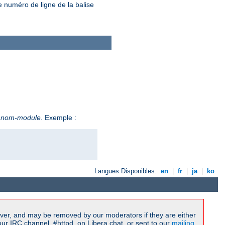
e numéro de ligne de la balise
e
nom-module
. Exemple :
Langues Disponibles:
en
|
fr
|
ja
|
ko
ver, and may be removed by our moderators if they are either
r IRC channel, #httpd, on Libera.chat, or sent to our
mailing