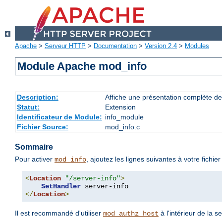
Apache
>
Serveur HTTP
>
Documentation
>
Version 2.4
>
Modules
Module Apache mod_info
Description:
Affiche une présentation complète de
Statut:
Extension
Identificateur de Module:
info_module
Fichier Source:
mod_info.c
Sommaire
Pour activer
, ajoutez les lignes suivantes à votre fichie
mod_info
<
Location
"/server-info"
>
SetHandler
</
Location
>
Il est recommandé d'utiliser
à l'intérieur de la s
mod_authz_host