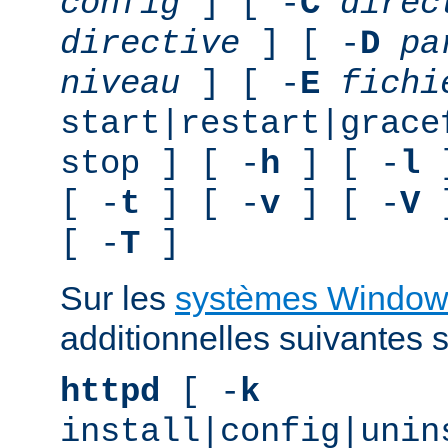
config
] [ -
C
direc
directive
] [ -
D
pa
niveau
] [ -
E
fichi
start|restart|grace
stop ] [ -
h
] [ -
l
]
[ -
t
] [ -
v
] [ -
V
]
[ -
T
]
Sur les
systèmes Window
additionnelles suivantes s
httpd
[ -
k
install|config|unin