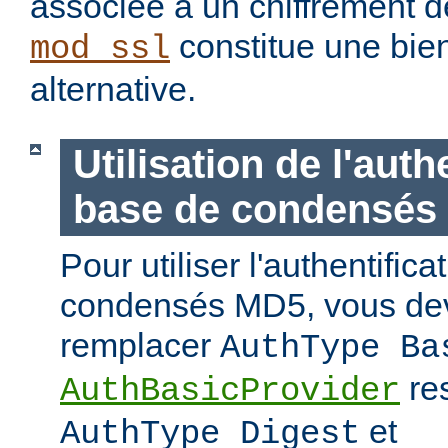
associée à un chiffrement d
constitue une bie
mod_ssl
alternative.
Utilisation de l'auth
base de condensés
Pour utiliser l'authentific
condensés MD5, vous de
remplacer
AuthType Ba
re
AuthBasicProvider
et
AuthType Digest