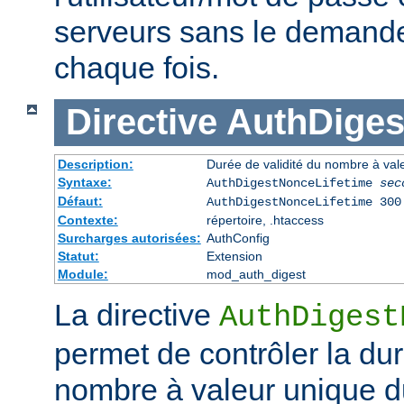
serveurs sans le demander 
chaque fois.
Directive
AuthDiges
Description:
Durée de validité du nombre à val
Syntaxe:
AuthDigestNonceLifetime
sec
Défaut:
AuthDigestNonceLifetime 300
Contexte:
répertoire, .htaccess
Surcharges autorisées:
AuthConfig
Statut:
Extension
Module:
mod_auth_digest
La directive
AuthDigest
permet de contrôler la dur
nombre à valeur unique d