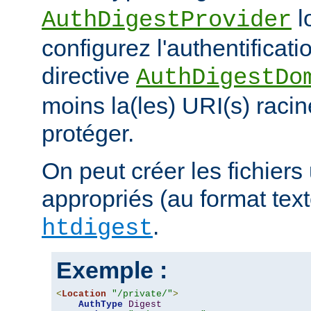
l
AuthDigestProvider
configurez l'authentificati
directive
AuthDigestDo
moins la(les) URI(s) racin
protéger.
On peut créer les fichiers 
appropriés (au format texte)
.
htdigest
Exemple :
<
Location
"/private/"
>
AuthType
Digest