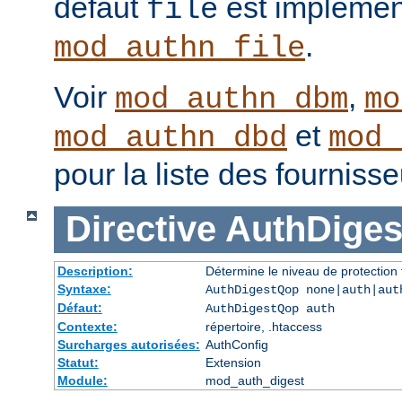
défaut
est implémen
file
.
mod_authn_file
Voir
,
mod_authn_dbm
mo
et
mod_authn_dbd
mod_
pour la liste des fourniss
Directive
AuthDige
Description:
Détermine le niveau de protection 
Syntaxe:
AuthDigestQop none|auth|aut
Défaut:
AuthDigestQop auth
Contexte:
répertoire, .htaccess
Surcharges autorisées:
AuthConfig
Statut:
Extension
Module:
mod_auth_digest