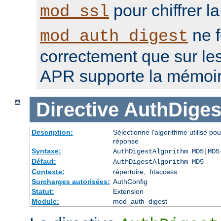
pour chiffrer l
mod_ssl
ne f
mod_auth_digest
correctement que sur le
APR supporte la mémoir
Directive
AuthDiges
Description:
Sélectionne l'algorithme utilisé po
réponse
Syntaxe:
AuthDigestAlgorithm MD5|MD5
Défaut:
AuthDigestAlgorithm MD5
Contexte:
répertoire, .htaccess
Surcharges autorisées:
AuthConfig
Statut:
Extension
Module:
mod_auth_digest