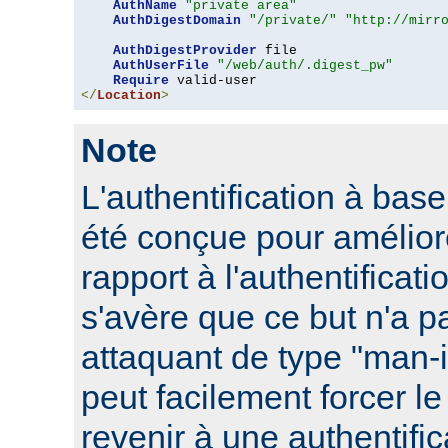
AuthName
"private area"
AuthDigestDomain
"/private/"
"http://mirr
AuthDigestProvider
 file

AuthUserFile
"/web/auth/.digest_pw"
Require
</
Location
>
Note
L'authentification à ba
été conçue pour améliore
rapport à l'authentificati
s'avère que ce but n'a pa
attaquant de type "man-
peut facilement forcer le
revenir à une authentifi