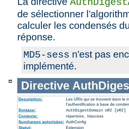
La directive
AuthDigest
de sélectionner l'algorithm
calculer les condensés du 
réponse.
n'est pas en
MD5-sess
implémenté.
Directive
AuthDige
Description:
Les URIs qui se trouvent dans le
l'authentification à base de conde
Syntaxe:
AuthDigestDomain
URI
[
URI
] 
Contexte:
répertoire, .htaccess
Surcharges autorisées:
AuthConfig
Statut:
Extension