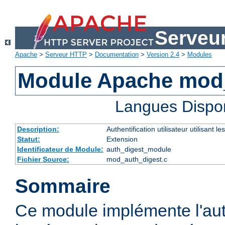
Serveu
Apache
>
Serveur HTTP
>
Documentation
>
Version 2.4
>
Modules
Module Apache mod
Langues Dispo
Description:
Authentification utilisateur utilisant
Statut:
Extension
Identificateur de Module:
auth_digest_module
Fichier Source:
mod_auth_digest.c
Sommaire
Ce module implémente l'aut