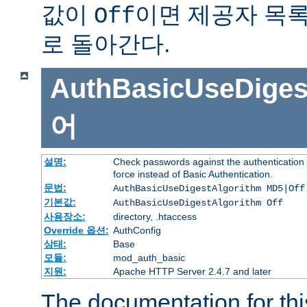
값이
이면 제공자 목
Off
로 돌아간다.
AuthBasicUseDiges
어
설명:
Check passwords against the authentication p
force instead of Basic Authentication.
문법:
AuthBasicUseDigestAlgorithm MD5|Off
기본값:
AuthBasicUseDigestAlgorithm Off
사용장소:
directory, .htaccess
Override 옵션:
AuthConfig
상태:
Base
모듈:
mod_auth_basic
지원:
Apache HTTP Server 2.4.7 and later
The documentation for thi