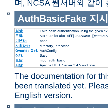
며, NCSA 웹서버와 같이
AuthBasicFake
지
설명:
Fake basic authentication using the given 
문법:
AuthBasicFake off|
username
[
passwor
기본값:
none
사용장소:
directory, .htaccess
Override 옵션:
AuthConfig
상태:
Base
모듈:
mod_auth_basic
지원:
Apache HTTP Server 2.4.5 and later
The documentation for thi
been translated yet. Plea
English version.