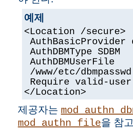
예제
<Location /secure>
AuthBasicProvider 
AuthDBMType SDBM
AuthDBMUserFile
/www/etc/dbmpasswd
Require valid-user
</Location>
제공자는
mod_authn_db
을 참고
mod_authn_file