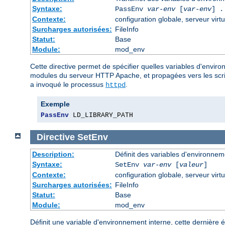
Syntaxe:
PassEnv
var-env
[
var-env
] .
Contexte:
configuration globale, serveur virtu
Surcharges autorisées:
FileInfo
Statut:
Base
Module:
mod_env
Cette directive permet de spécifier quelles variables d'envir
modules du serveur HTTP Apache, et propagées vers les script
a invoqué le processus
.
httpd
Exemple
PassEnv
 LD_LIBRARY_PATH
Directive
SetEnv
Description:
Définit des variables d'environnem
Syntaxe:
SetEnv
var-env
[
valeur
]
Contexte:
configuration globale, serveur virtu
Surcharges autorisées:
FileInfo
Statut:
Base
Module:
mod_env
Définit une variable d'environnement interne, cette dernière