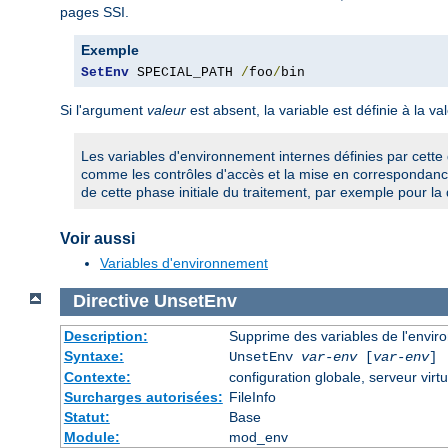
pages SSI.
Exemple
SetEnv
 SPECIAL_PATH 
/
foo
/
bin
Si l'argument
valeur
est absent, la variable est définie à la va
Les variables d'environnement internes définies par cette 
comme les contrôles d'accès et la mise en correspondance
de cette phase initiale du traitement, par exemple pour la 
Voir aussi
Variables d'environnement
Directive
UnsetEnv
Description:
Supprime des variables de l'envi
Syntaxe:
UnsetEnv
var-env
[
var-env
] 
Contexte:
configuration globale, serveur virtu
Surcharges autorisées:
FileInfo
Statut:
Base
Module:
mod_env