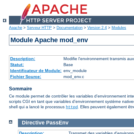
Apache
>
Serveur HTTP
>
Documentation
>
Version 2.4
>
Modules
Module Apache mod_env
Description:
Modifie l'environnement transmis aux
Statut:
Base
Identificateur de Module:
env_module
Fichier Source:
mod_env.c
Sommaire
Ce module permet de contrôler les variables d'environnement inte
scripts CGI en tant que variables d'environnement système native
shell qui a lancé le processus
. Elles peuvent également êtr
httpd
Directive
PassEnv
Description:
Transmet des variables d'environn