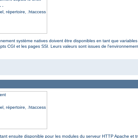
..
el, répertoire, .htaccess
onnement système natives doivent être disponibles en tant que variable
s CGI et les pages SSI. Leurs valeurs sont issues de l'environnement n
ent
el, répertoire, .htaccess
 étant ensuite disponible pour les modules du serveur HTTP Apache et t