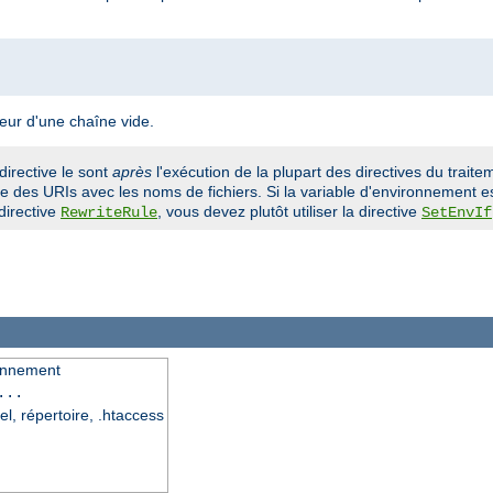
leur d'une chaîne vide.
directive le sont
après
l'exécution de la plupart des directives du traitem
 des URIs avec les noms de fichiers. Si la variable d'environnement es
directive
, vous devez plutôt utiliser la directive
RewriteRule
SetEnvIf
ronnement
...
el, répertoire, .htaccess