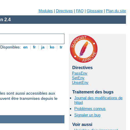
Modules
|
Directives
|
FAQ
|
Glossaire
|
Plan du site
n 2.4
Disponibles:
en
|
fr
|
ja
|
ko
|
tr
Directives
PassEnv
SetEnv
UnsetEnv
Traitement des bugs
les sont aussi accessibles aux
Journal des modifications de
uvent être transmises depuis le
httpd
Problèmes connus
Signaler un bug
Voir aussi