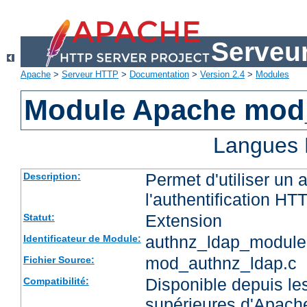
Serveu
Apache
>
Serveur HTTP
>
Documentation
>
Version 2.4
>
Modules
Module Apache mod
Langues 
Permet d'utiliser un
Description:
l'authentification HT
Extension
Statut:
authnz_ldap_module
Identificateur de Module:
mod_authnz_ldap.c
Fichier Source:
Disponible depuis les
Compatibilité:
supérieures d'Apach