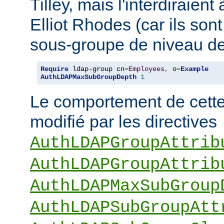
Tilley, mais l'interdiraie
Elliot Rhodes (car ils son
sous-groupe de niveau de
Require
 ldap-group cn
=
Employees
,
 o
=
Example
AuthLDAPMaxSubGroupDepth
1
Le comportement de cette 
modifié par les directives
AuthLDAPGroupAttrib
AuthLDAPGroupAttrib
AuthLDAPMaxSubGroup
AuthLDAPSubGroupAtt