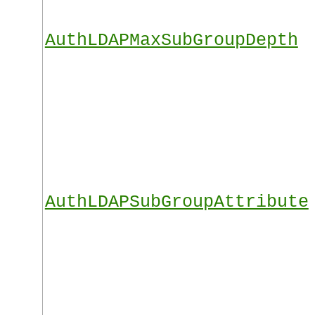
AuthLDAPMaxSubGroupDepth
AuthLDAPSubGroupAttribute