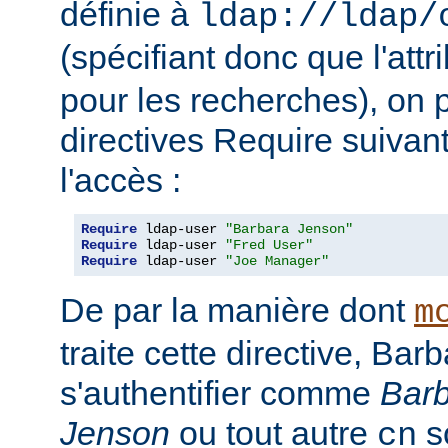
définie à
ldap://ldap/
(spécifiant donc que l'attr
pour les recherches), on p
directives Require suivan
l'accès :
Require
 ldap-user 
"Barbara Jenson"
Require
 ldap-user 
"Fred User"
Require
 ldap-user 
"Joe Manager"
De par la manière dont
m
traite cette directive, Ba
s'authentifier comme
Bar
Jenson
ou tout autre
so
cn