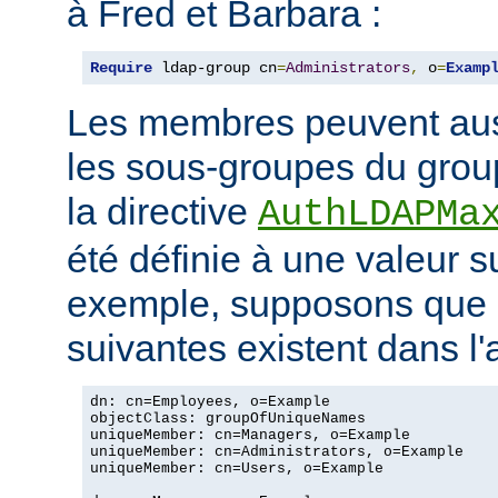
à Fred et Barbara :
Require
 ldap-group cn
=
Administrators
,
 o
=
Examp
Les membres peuvent aus
les sous-groupes du grou
la directive
AuthLDAPMa
été définie à une valeur s
exemple, supposons que 
suivantes existent dans l
dn: cn=Employees, o=Example

objectClass: groupOfUniqueNames

uniqueMember: cn=Managers, o=Example

uniqueMember: cn=Administrators, o=Example

uniqueMember: cn=Users, o=Example
