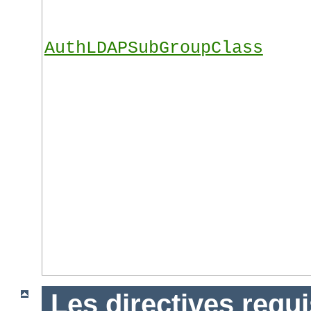
AuthLDAPSubGroupClass
Les directives requ