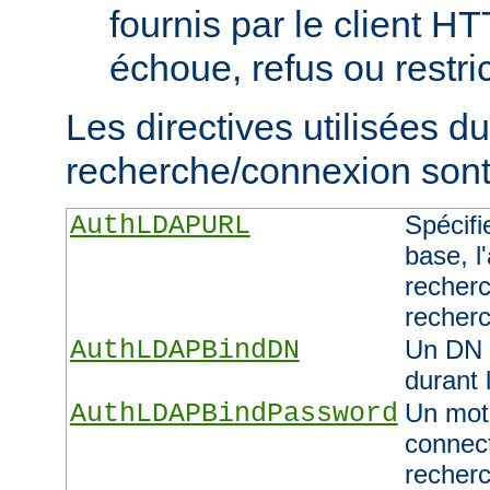
fournis par le client H
échoue, refus ou restric
Les directives utilisées d
recherche/connexion sont 
AuthLDAPURL
Spécifi
base, l'
recherc
recher
AuthLDAPBindDN
Un DN 
durant 
AuthLDAPBindPassword
Un mot 
connect
recher