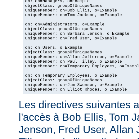
dn: cn=Managers, o=Example

objectClass: groupOfUniqueNames

uniqueMember: cn=Bob Ellis, o=Example

uniqueMember: cn=Tom Jackson, o=Example

dn: cn=Administrators, o=Example

objectClass: groupOfUniqueNames

uniqueMember: cn=Barbara Jenson, o=Example

uniqueMember: cn=Fred User, o=Example

dn: cn=Users, o=Example

objectClass: groupOfUniqueNames

uniqueMember: cn=Allan Jefferson, o=Example

uniqueMember: cn=Paul Tilley, o=Example

uniqueMember: cn=Temporary Employees, o=Exampl
dn: cn=Temporary Employees, o=Example

objectClass: groupOfUniqueNames

uniqueMember: cn=Jim Swenson, o=Example

uniqueMember: cn=Elliot Rhodes, o=Example
Les directives suivantes a
l'accès à Bob Ellis, Tom 
Jenson, Fred User, Allan J